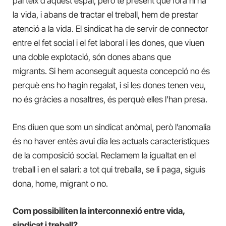
parteix d’aquest espai, però té present que fora hi ha
la vida, i abans de tractar el treball, hem de prestar
atenció a la vida. El sindicat ha de servir de connector
entre el fet social i el fet laboral i les dones, que viuen
una doble explotació, són dones abans que
migrants. Si hem aconseguit aquesta concepció no és
perquè ens ho hagin regalat, i si les dones tenen veu,
no és gràcies a nosaltres, és perquè elles l’han presa.
Ens diuen que som un sindicat anòmal, però l’anomalia
és no haver entès avui dia les actuals característiques
de la composició social. Reclamem la igualtat en el
treball i en el salari: a tot qui treballa, se li paga, siguis
dona, home, migrant o no.
Com possibiliten la interconnexió entre vida,
sindicat i treball?