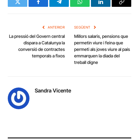
Twitter
Facebook
Telegram
WhatsApp
LinkedIn
Copy
Link
ANTERIOR
SEGÜENT
La pressió del Govern central
Millors salaris, pensions que
dispara a Catalunya la
permetin viure i feina que
conversió de contractes
permeti als joves viure al país
temporals a fixos
emmarquen la diada del
treball digne
Sandra Vicente