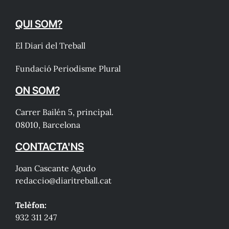
QUI SOM?
El Diari del Treball
Fundació Periodisme Plural
ON SOM?
Carrer Bailén 5, principal.
08010, Barcelona
CONTACTA'NS
Joan Cascante Agudo
redaccio@diaritreball.cat
Telèfon:
932 311 247