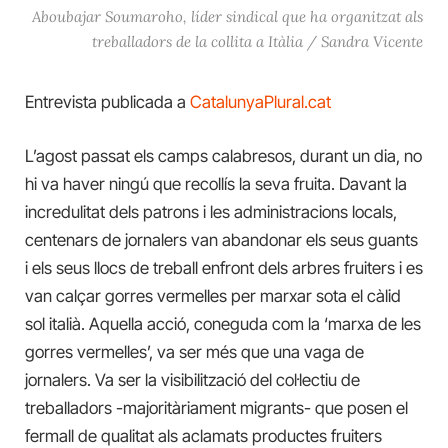
Aboubajar Soumaroho, líder sindical que ha organitzat als
treballadors de la collita a Itàlia / Sandra Vicente
Entrevista publicada a
CatalunyaPlural.cat
L’agost passat els camps calabresos, durant un dia, no
hi va haver ningú que recollís la seva fruita. Davant la
incredulitat dels patrons i les administracions locals,
centenars de jornalers van abandonar els seus guants
i els seus llocs de treball enfront dels arbres fruiters i es
van calçar gorres vermelles per marxar sota el càlid
sol italià. Aquella acció, coneguda com la ‘marxa de les
gorres vermelles’, va ser més que una vaga de
jornalers. Va ser la visibilització del col·lectiu de
treballadors -majoritàriament migrants- que posen el
fermall de qualitat als aclamats productes fruiters