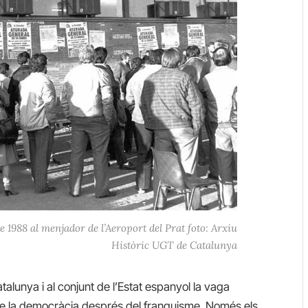
e 1988 al menjador de l’Aeroport del Prat foto: Arxiu
Històric UGT de Catalunya
alunya i al conjunt de l’Estat espanyol la vaga
e la democràcia després del franquisme. Només els