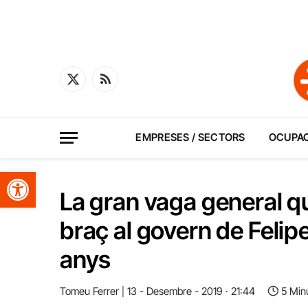
X
RSS
(Twitter)
EMPRESES / SECTORS
OCUPA
Obre la barra d'eines
La gran vaga general qu
braç al govern de Feli
anys
Tomeu Ferrer
13 - Desembre - 2019 · 21:44
5 Min