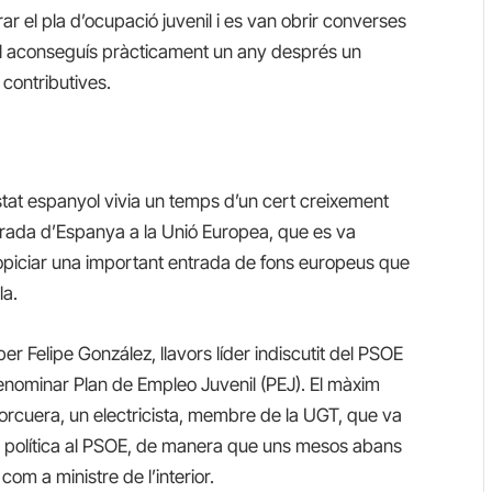
ar el pla d’ocupació juvenil i es van obrir converses
l aconseguís pràcticament un any després un
 contributives.
Estat espanyol vivia un temps d’un cert creixement
entrada d’Espanya a la Unió Europea, que es va
propiciar una important entrada de fons europeus que
la.
r Felipe González, llavors líder indiscutit del PSOE
enominar Plan de Empleo Juvenil (PEJ). El màxim
orcuera, un electricista, membre de la UGT, que va
era política al PSOE, de manera que uns mesos abans
om a ministre de l’interior.