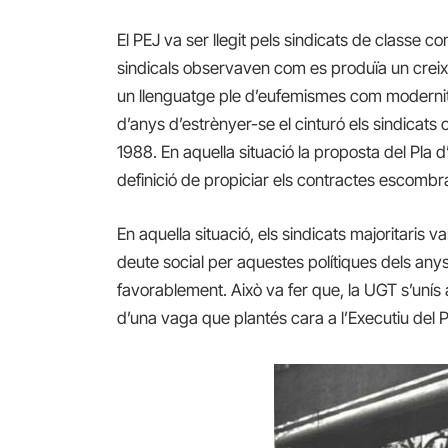
El PEJ va ser llegit pels sindicats de classe 
sindicals observaven com es produïa un creix
un llenguatge ple d’eufemismes com modernitz
d’anys d’estrènyer-se el cinturó els sindicat
1988. En aquella situació la proposta del Pla 
definició de propiciar els contractes escombra
En aquella situació, els sindicats majoritaris 
deute social per aquestes polítiques dels any
favorablement. Això va fer que, la UGT s’uní
d’una vaga que plantés cara a l’Executiu del 