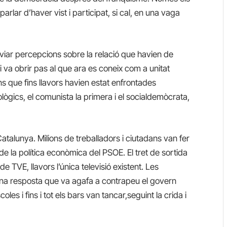
rlar d’haver vist i participat, si cal, en una vaga
viar percepcions sobre la relació que havien de
 i va obrir pas al que ara es coneix com a unitat
 que fins llavors havien estat enfrontades
lògics, el comunista la primera i el socialdemòcrata,
atalunya. Milions de treballadors i ciutadans van fer
e la política econòmica del PSOE. El tret de sortida
e TVE, llavors l’única televisió existent. Les
una resposta que va agafa a contrapeu el govern
les i fins i tot els bars van tancar,seguint la crida i