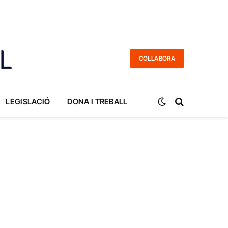
COL·LABORA
LEGISLACIÓ
DONA I TREBALL