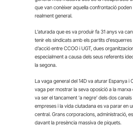
que van conèixer aquella confrontació poden pa
realment general.
L’aturada que es va produir fa 31 anys va can
tenir els sindicats amb els partits d’esquerres
d’acció entre CCOO i UGT, dues organitzacions
especialment a causa dels seus referents ideo
la segona.
La vaga general del 14D va aturar Espanya i C
vaga per mostrar la seva oposició a la marxa d
va ser el tancament ‘a negre’ dels dos canals d
empreses i la vida ciutadana es va parar en 
central. Grans corporacions, administració, esco
davant la presència massiva de piquets.