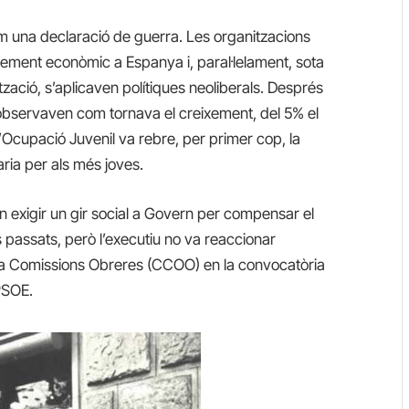
com una declaració de guerra. Les organitzacions
ement econòmic a Espanya i, paral·lelament, sota
ació, s’aplicaven polítiques neoliberals. Després
s observaven com tornava el creixement, del 5% el
d’Ocupació Juvenil va rebre, per primer cop, la
ria per als més joves.
van exigir un gir social a Govern per compensar el
s passats, però l’executiu no va reaccionar
s a Comissions Obreres (CCOO) en la convocatòria
PSOE.