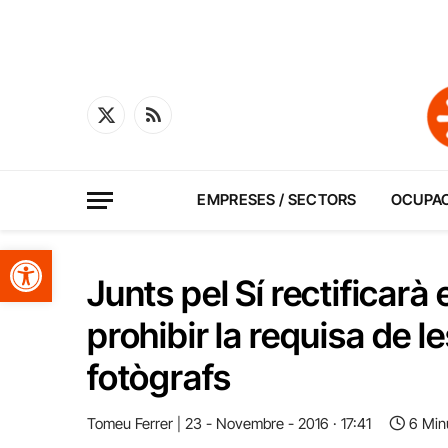
X
RSS
(Twitter)
EMPRESES / SECTORS
OCUPA
Obre la barra d'eines
Junts pel Sí rectificarà 
prohibir la requisa de le
fotògrafs
Tomeu Ferrer
23 - Novembre - 2016 · 17:41
6 Min