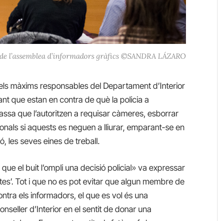
e l’assemblea d’informadors gràfics ©SANDRA LÁZARO
els màxims responsables del Departament d’Interior
ant que estan en contra de què la policia a
dassa que l’autoritzen a requisar càmeres, esborrar
ionals si aquests es neguen a lliurar, emparant-se en
ió, les seves eines de treball.
 que el buit l’ompli una decisió policial» va expressar
ntes’. Tot i que no es pot evitar que algun membre de
contra els informadors, el que es vol és una
seller d’Interior en el sentit de donar una