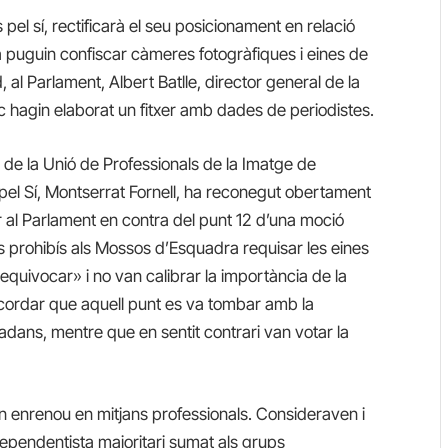
pel sí, rectificarà el seu posicionament en relació
a puguin confiscar càmeres fotogràfiques i eines de
 al Parlament, Albert Batlle, director general de la
ic hagin elaborat un fitxer amb dades de periodistes.
 de la Unió de Professionals de la Imatge de
pel Sí, Montserrat Fornell, ha reconegut obertament
al Parlament en contra del punt 12 d’una moció
 prohibís als Mossos d’Esquadra requisar les eines
equivocar» i no van calibrar la importància de la
ecordar que aquell punt es va tombar amb la
tadans, mentre que en sentit contrari van votar la
an enrenou en mitjans professionals. Consideraven i
ependentista majoritari sumat als grups