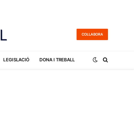
COL·LABORA
LEGISLACIÓ
DONA I TREBALL