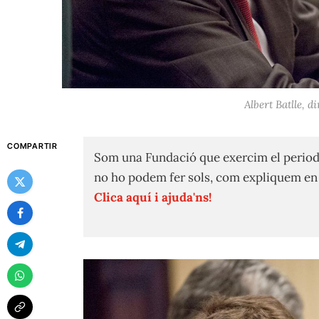
Albert Batlle, 
COMPARTIR
Som una Fundació que exercim el period
no ho podem fer sols, com expliquem e
Clica aquí i ajuda'ns!