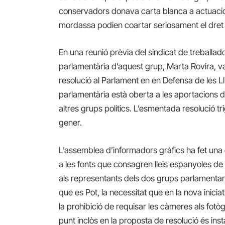
conservadors donava carta blanca a actuacio
mordassa podien coartar seriosament el dret a 
En una reunió prèvia del sindicat de treballad
parlamentària d’aquest grup, Marta Rovira, v
resolució al Parlament en
en Defensa de les L
parlamentària està oberta a les aportacions d
altres grups polítics.
L’esmentada resolució tri
gener.
L’assemblea d’informadors gràfics ha fet una 
a les fonts que consagren lleis espanyoles de 
als representants dels dos grups parlamentaris
que es Pot, la necessitat que en la nova inicia
la prohibició de requisar les càmeres als fotòg
punt inclòs en la proposta de resolució és in