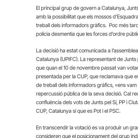
El principal grup de govern a Catalunya, Junts 
amb la possibilitat que els mossos d’Esquadr
treball dels informadors gràfics. Poc més tard,
policia desmentia que les forces d’ordre públ
La decisió ha estat comunicada a l’assemblea
Catalunya (UPIFC). La representant de Junts 
que quan el 10 de novembre passat van votar 
presentada per la CUP, que reclamava que es
de treball dels informadors gràfics, «ens vam 
repercussió pública de la seva decisió. Cal r
confluència dels vots de Junts pel Sí, PP i Ciu
CUP, Catalunya sí que es Pot i el PSC.
En transcendir la votació es va produir un gr
consideren que el posicionament del grup ind