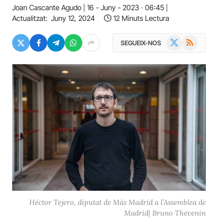
Joan Cascante Agudo
16 - Juny - 2023 · 06:45
Actualitzat:
Juny 12, 2024
12 Minuts Lectura
X
RSS
SEGUEIX-NOS
(Twitter)
Héctor Tejero, diputat de Más Madrid a l’Assemblea de
Madrid| Bruno Thevenin