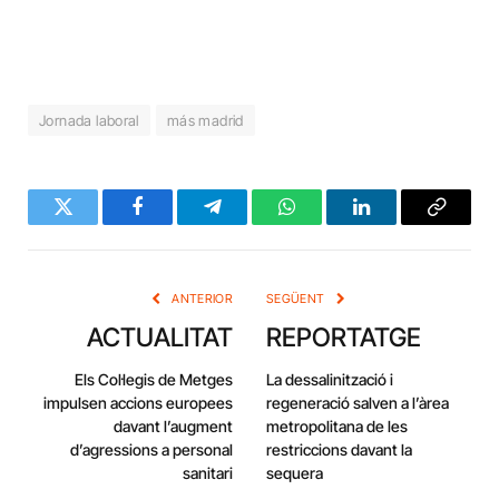
Jornada laboral
más madrid
Twitter
Facebook
Telegram
WhatsApp
LinkedIn
Copy
Link
ANTERIOR
SEGÜENT
ACTUALITAT
REPORTATGE
Els Col·legis de Metges
La dessalinització i
impulsen accions europees
regeneració salven a l’àrea
davant l’augment
metropolitana de les
d’agressions a personal
restriccions davant la
sanitari
sequera