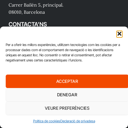
Carrer Bailén 5, principal.
08010, Barcelona
CONTACTA'NS
Joan Cascante Agudo
redaccio@diaritreball.cat
Per a oferir les millors experiències, utilitzem tecnologies com les cookies per a
processar dades com el comportament de navegació o les identificacions
úniques en aquest lloc. No consentir o retirar el consentiment, pot afectar
Telèfon:
negativament unes certes característiques i funcions.
932 311 247
CONNECTA
ACCEPTAR
X
RSS
DENEGAR
(Twitter)
Política de privacitat
VEURE PREFERÈNCIES
Política de cookies
Política de cookies
Declaració de privadesa