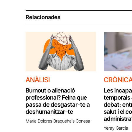
Relacionades
ANÀLISI
CRÒNIC
Burnout o alienació
Les incapa
professional? Feina que
temporals 
passa de desgastar-te a
debat: entr
deshumanitzar-te
salut i el c
administra
María Dolores Braquehais Conesa
Yeray García