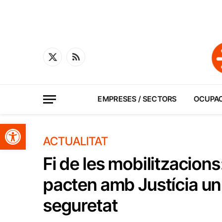
X
RSS
(Twitter)
EMPRESES / SECTORS
OCUPA
Obre la barra d'eines
ACTUALITAT
Fi de les mobilitzacions
pacten amb Justícia un a
seguretat