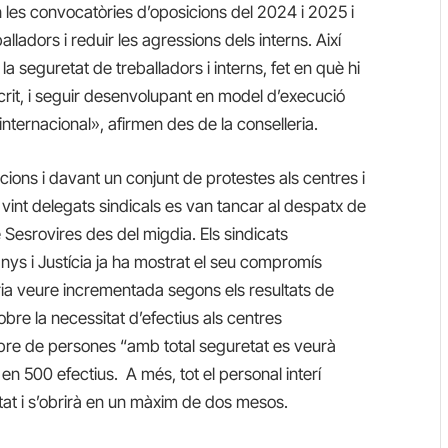
les convocatòries d’oposicions del 2024 i 2025 i
ladors i reduir les agressions dels interns. Així
 seguretat de treballadors i interns, fet en què hi
crit, i seguir desenvolupant en model d’execució
 internacional», afirmen des de la conselleria.
ions i davant un conjunt de protestes als centres i
 vint delegats sindicals es van tancar al despatx de
 Sesrovires des del migdia. Els sindicats
ys i Justícia ja ha mostrat el seu compromís
dria veure incrementada segons els resultats de
obre la necessitat d’efectius als centres
mbre de persones “amb total seguretat es veurà
n 500 efectius. A més, tot el personal interí
uitat i s’obrirà en un màxim de dos mesos.