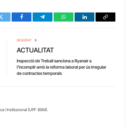
Twitter
Facebook
Telegram
WhatsApp
LinkedIn
Copy
Link
SEGÜENT
ACTUALITAT
Inspecció de Treball sanciona a Ryanair a
l’incomplir amb la reforma laboral per ús irregular
de contractes temporals
ca i Institucional (UPF-BSM).