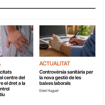
A
ACTUALITAT
citats
Controvèrsia sanitària per
al centre del
la nova gestió de les
e el dret a la
baixes laborals
ontrol
Estel Huguet
tiu