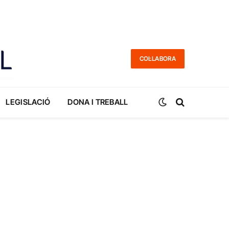
COL·LABORA
LEGISLACIÓ
DONA I TREBALL