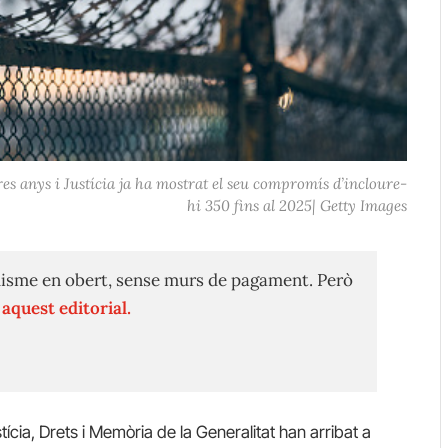
res anys i Justícia ja ha mostrat el seu compromís d’incloure-
hi 350 fins al 2025| Getty Images
isme en obert, sense murs de pagament. Però
n
aquest editorial.
tícia, Drets i Memòria de la Generalitat han arribat a