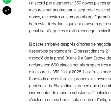
un acord per augmentar 350 noves places en 
mesures per augmentar la seguretat dels trebal
doncs, es mostra un compromís per “garantir la
hem estat treballant i que ara o posem per es
penal català, que és d’èxit i reconegut a nivell
El pacte arribava després d’hores de negociac
despatxos penitenciaris. El passat dimarts 21,
direcció de la presó Brians 2 a Sant Esteve de
reclamaven 600 places per als propers tres an
d’incloure-hi 350 fins al 2025. La xifra es po
l’auditoria que es farà els propers sis mesos s
penitenciaris. Els sindicats creuen que el no
incrementat de manera substancial”, calculen e
s’inclourà en una borsa sota el criteri d’antig