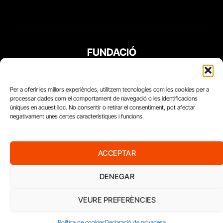
FUNDACIÓ
PERIODISME
PLURAL
Per a oferir les millors experiències, utilitzem tecnologies com les cookies per a
processar dades com el comportament de navegació o les identificacions
úniques en aquest lloc. No consentir o retirar el consentiment, pot afectar
negativament unes certes característiques i funcions.
ACCEPTAR
DENEGAR
VEURE PREFERÈNCIES
Diari del Treball, 2026
Política de cookies
Declaració de privadesa