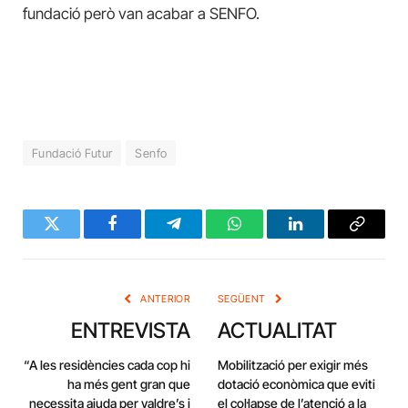
fundació però van acabar a SENFO.
Fundació Futur
Senfo
Twitter
Facebook
Telegram
WhatsApp
LinkedIn
Copy
Link
ANTERIOR
SEGÜENT
ENTREVISTA
ACTUALITAT
“A les residències cada cop hi
Mobilització per exigir més
ha més gent gran que
dotació econòmica que eviti
necessita ajuda per valdre’s i
el col·lapse de l’atenció a la