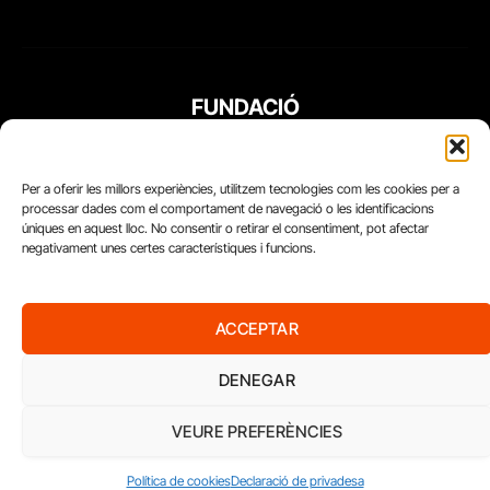
FUNDACIÓ
PERIODISME
PLURAL
Per a oferir les millors experiències, utilitzem tecnologies com les cookies per a
processar dades com el comportament de navegació o les identificacions
úniques en aquest lloc. No consentir o retirar el consentiment, pot afectar
negativament unes certes característiques i funcions.
ACCEPTAR
DENEGAR
VEURE PREFERÈNCIES
Diari del Treball, 2026
Política de cookies
Declaració de privadesa