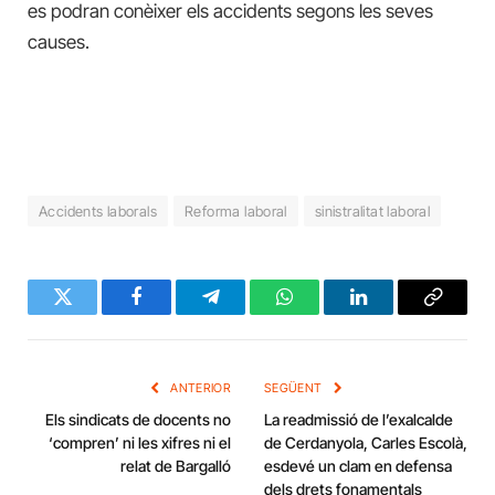
es podran conèixer els accidents segons les seves
causes.
Accidents laborals
Reforma laboral
sinistralitat laboral
Twitter
Facebook
Telegram
WhatsApp
LinkedIn
Copy
Link
ANTERIOR
SEGÜENT
Els sindicats de docents no
La readmissió de l’exalcalde
‘compren’ ni les xifres ni el
de Cerdanyola, Carles Escolà,
relat de Bargalló
esdevé un clam en defensa
dels drets fonamentals