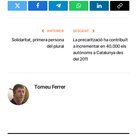
Twitter
Facebook
Telegram
WhatsApp
LinkedIn
Copy
Link
ANTERIOR
SEGÜENT
Solidaritat, primera persona
La precarització ha contribuït
del plural
a incrementar en 40.000 els
autònoms a Catalunya des
del 2011
Tomeu Ferrer