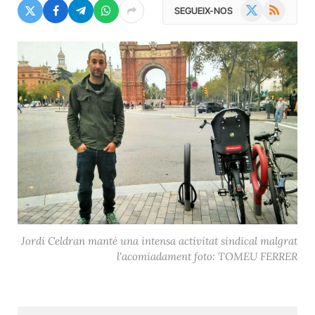
X
RSS
SEGUEIX-NOS
(Twitter)
Jordi Celdran manté una intensa activitat sindical malgrat
l'acomiadament foto: TOMEU FERRER