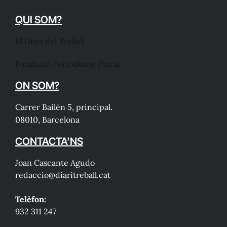
QUI SOM?
El Diari del Treball
Fundació Periodisme Plural
ON SOM?
Carrer Bailén 5, principal.
08010, Barcelona
CONTACTA'NS
Joan Cascante Agudo
redaccio@diaritreball.cat
Telèfon:
932 311 247