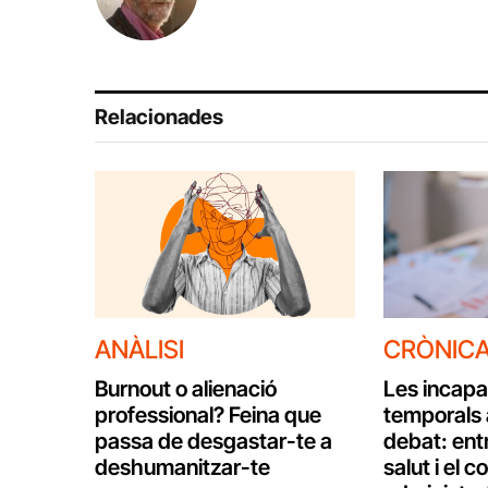
Relacionades
ANÀLISI
CRÒNIC
Burnout o alienació
Les incapa
professional? Feina que
temporals 
passa de desgastar-te a
debat: entr
deshumanitzar-te
salut i el c