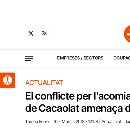
X
RSS
(Twitter)
EMPRESES / SECTORS
OCUPA
Obre la barra d'eines
ACTUALITAT
El conflicte per l’acom
de Cacaolat amenaça de
Tomeu Ferrer
16 - Març - 2018 · 12:58
Actualitzat:
Ju