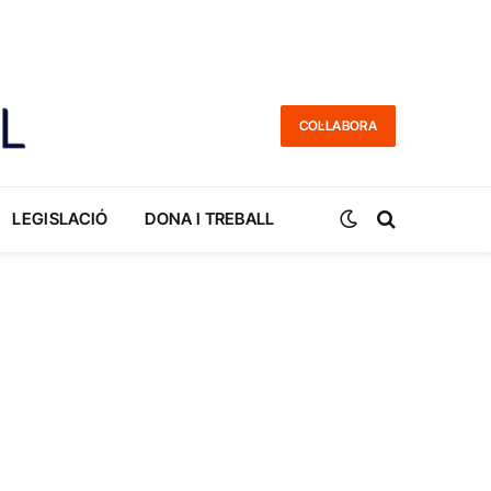
COL·LABORA
LEGISLACIÓ
DONA I TREBALL