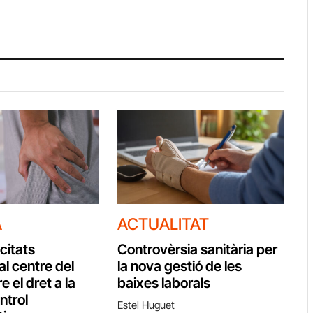
A
ACTUALITAT
citats
Controvèrsia sanitària per
al centre del
la nova gestió de les
e el dret a la
baixes laborals
ontrol
Estel Huguet