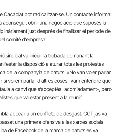
ó de Cacaolat pot radicalitzar-se. Un contacte informal
ha aconseguit obrir una negociació que suposés la
plinàriament just després de finalitzar el període de
 del comitè d’empresa.
ó sindical va iniciar la trobada demanant la
ifestar la disposició a aturar totes les protestes
ca de la companyia de batuts. «No van voler parlar
 si volíem parlar d’altres coses -vam entendre que
 taula a canvi que s’acceptés l’acomiadament-, però
listes que va estar present a la reunió.
sembla abocar a un conflicte de desgast. CGT jas va
passat una primera ofensiva a les xarxes socials
pàgina de Facebook de la marca de batuts es va