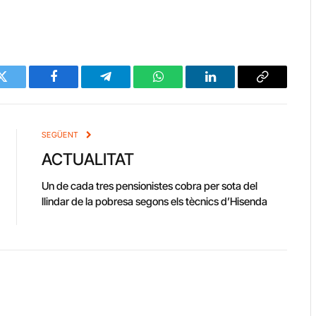
Twitter
Facebook
Telegram
WhatsApp
LinkedIn
Copy
Link
SEGÜENT
ACTUALITAT
Un de cada tres pensionistes cobra per sota del
llindar de la pobresa segons els tècnics d’Hisenda