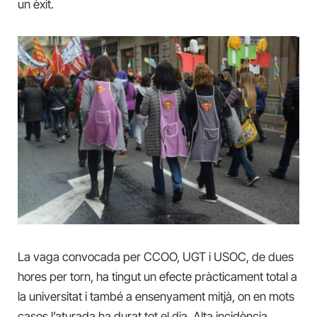
un èxit.
La vaga convocada per CCOO, UGT i USOC, de dues
hores per torn, ha tingut un efecte pràcticament total a
la universitat i també a ensenyament mitjà, on en mots
casos l’aturada ha durat tot el dia. Alta incidència