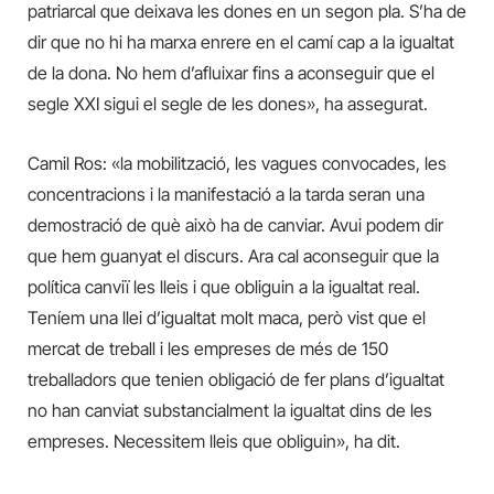
patriarcal que deixava les dones en un segon pla. S’ha de
dir que no hi ha marxa enrere en el camí cap a la igualtat
de la dona. No hem d’afluixar fins a aconseguir que el
segle XXI sigui el segle de les dones», ha assegurat.
Camil Ros: «la mobilització, les vagues convocades, les
concentracions i la manifestació a la tarda seran una
demostració de què això ha de canviar. Avui podem dir
que hem guanyat el discurs. Ara cal aconseguir que la
política canviï les lleis i que obliguin a la igualtat real.
Teníem una llei d’igualtat molt maca, però vist que el
mercat de treball i les empreses de més de 150
treballadors que tenien obligació de fer plans d’igualtat
no han canviat substancialment la igualtat dins de les
empreses. Necessitem lleis que obliguin», ha dit.