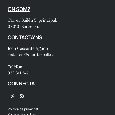
ON SOM?
Carrer Bailén 5, principal.
08010, Barcelona
CONTACTA'NS
Joan Cascante Agudo
redaccio@diaritreball.cat
Telèfon:
932 311 247
CONNECTA
X
RSS
(Twitter)
Política de privacitat
Política de cookies