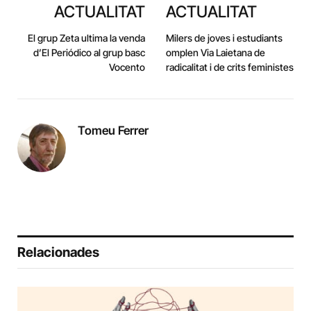
ACTUALITAT
ACTUALITAT
El grup Zeta ultima la venda
Milers de joves i estudiants
d’El Periódico al grup basc
omplen Via Laietana de
Vocento
radicalitat i de crits feministes
Tomeu Ferrer
Relacionades