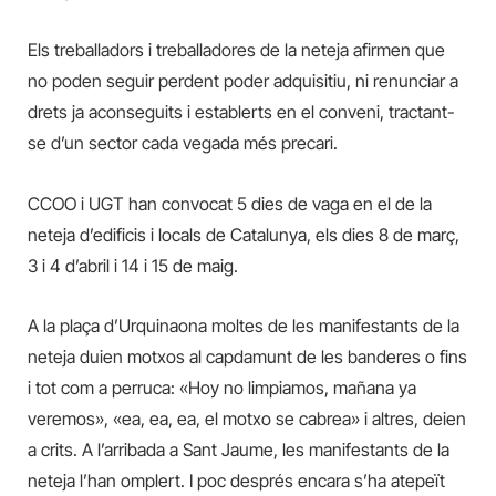
Els treballadors i treballadores de la neteja afirmen que
no poden seguir perdent poder adquisitiu, ni renunciar a
drets ja aconseguits i establerts en el conveni, tractant-
se d’un sector cada vegada més precari.
CCOO i UGT han convocat 5 dies de vaga en el de la
neteja d’edificis i locals de Catalunya, els dies 8 de març,
3 i 4 d’abril i 14 i 15 de maig.
A la plaça d’Urquinaona moltes de les manifestants de la
neteja duien motxos al capdamunt de les banderes o fins
i tot com a perruca: «Hoy no limpiamos, mañana ya
veremos», «ea, ea, ea, el motxo se cabrea» i altres, deien
a crits. A l’arribada a Sant Jaume, les manifestants de la
neteja l’han omplert. I poc després encara s’ha atepeït