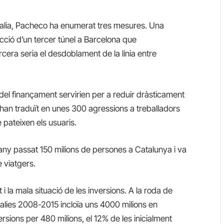
alia, Pacheco ha enumerat tres mesures. Una
cció d’un tercer túnel a Barcelona que
tercera seria el desdoblament de la línia entre
del finançament servirien per a reduir dràsticament
 s’han traduït en unes 300 agressions a treballadors
 pateixen els usuaris.
 l’any passat 150 milions de persones a Catalunya i va
 viatgers.
 i la mala situació de les inversions. A la roda de
lies 2008-2015 incloïa uns 4000 milions en
rsions per 480 milions, el 12% de les inicialment