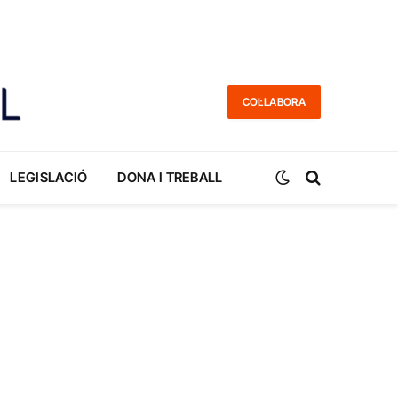
COL·LABORA
LEGISLACIÓ
DONA I TREBALL