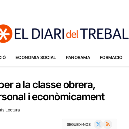
CIÓ
ECONOMIA SOCIAL
PANORAMA
FORMACIÓ
er a la classe obrera,
ersonal i econòmicament
uts Lectura
X
RSS
SEGUEIX-NOS
(Twitter)