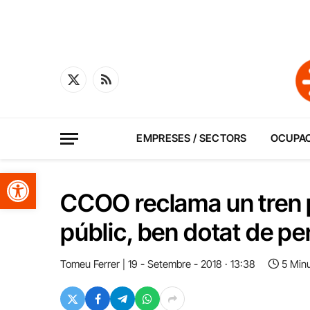
X
RSS
(Twitter)
EMPRESES / SECTORS
OCUPA
Obre la barra d'eines
CCOO reclama un tren p
públic, ben dotat de p
Tomeu Ferrer
19 - Setembre - 2018 · 13:38
5 Min