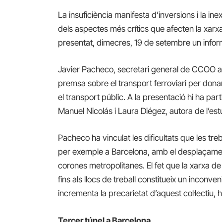
La insuficiència manifesta d’inversions i la ine
dels aspectes més crítics que afecten la xar
presentat, dimecres, 19 de setembre un informe
Javier Pacheco, secretari general de CCOO a 
premsa sobre el transport ferroviari per dona
el transport públic. A la presentació hi ha par
Manuel Nicolás i Laura Diégez, autora de l’est
Pacheco ha vinculat les dificultats que les treb
per exemple a Barcelona, amb el desplaçament
corones metropolitanes. El fet que la xarxa de 
fins als llocs de treball constitueix un inconv
incrementa la precarietat d’aquest col·lectiu, h
Tercer túnel a Barcelona