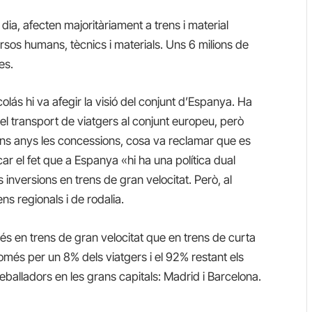
dia, afecten majoritàriament a trens i material
ursos humans, tècnics i materials. Uns 6 milions de
es.
olás hi va afegir la visió del conjunt d’Espanya. Ha
el transport de viatgers al conjunt europeu, però
uns anys les concessions, cosa va reclamar que es
r el fet que a Espanya «hi ha una política dual
 inversions en trens de gran velocitat. Però, al
ns regionals i de rodalia.
més en trens de gran velocitat que en trens de curta
omés per un 8% dels viatgers i el 92% restant els
eballadors en les grans capitals: Madrid i Barcelona.