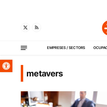
X
RSS
(Twitter)
EMPRESES / SECTORS
OCUPA
Obre la barra d'eines
metavers