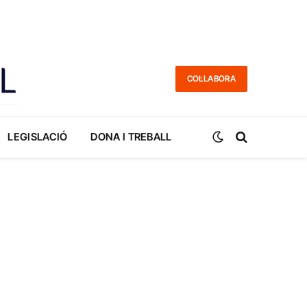
COL·LABORA
LEGISLACIÓ
DONA I TREBALL