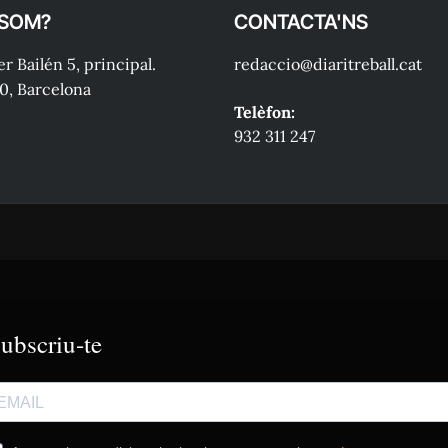
 SOM?
CONTACTA'NS
r Bailén 5, principal.
redaccio@diaritreball.cat
0, Barcelona
Telèfon:
932 311 247