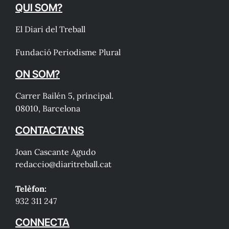
QUI SOM?
El Diari del Treball
Fundació Periodisme Plural
ON SOM?
Carrer Bailén 5, principal.
08010, Barcelona
CONTACTA'NS
Joan Cascante Agudo
redaccio@diaritreball.cat
Telèfon:
932 311 247
CONNECTA