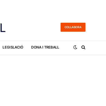
COL·LABORA
LEGISLACIÓ
DONA I TREBALL