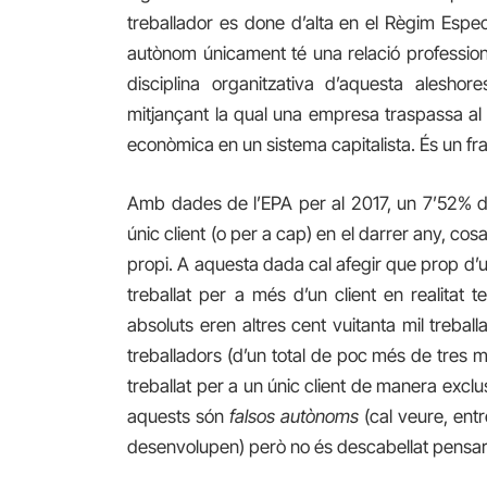
treballador es done d’alta en el Règim Espe
autònom únicament té una relació profession
disciplina organitzativa d’aquesta alesho
mitjançant la qual una empresa traspassa al t
econòmica en un sistema capitalista. És un frau
Amb dades de l’EPA per al 2017, un 7’52% de
únic client (o per a cap) en el darrer any, 
propi. A aquesta dada cal afegir que prop d’
treballat per a més d’un client en realitat
absoluts eren altres cent vuitanta mil trebal
treballadors (d’un total de poc més de tres 
treballat per a un únic client de manera exclu
aquests són
falsos autònoms
(cal veure, entr
desenvolupen) però no és descabellat pensar 