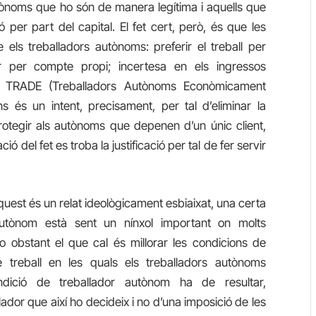
tònoms que ho són de manera legítima i aquells que
ió per part del capital.
El fet cert
, però, és que les
els treballadors autònoms: preferir el treball per
ar per compte propi; incertesa en els ingressos
s TRADE (Treballadors Autònoms Econòmicament
 és un intent, precisament, per tal d’eliminar la
 protegir als autònoms que depenen d’un únic client,
ó del fet es troba la justificació per tal de fer servir
quest és un relat ideològicament esbiaixat, una certa
l autònom està sent un nínxol important on molts
obstant el que cal és millorar les condicions de
de treball en les quals els treballadors autònoms
dició de treballador autònom ha de resultar,
lador que així ho decideix i no d’una imposició de les