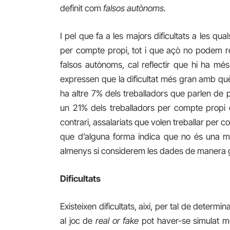
definit com
falsos autònoms.
I pel que fa a les majors dificultats
a les qual
per compte propi, tot i que açò no podem re
falsos autònoms, cal reflectir que hi ha mé
expressen que
la dificultat més gran
amb què 
ha altre 7% dels treballadors que parlen de p
un 21% dels treballadors per compte propi 
contrari, assalariats que volen treballar per
que d’alguna forma indica que no és una m
almenys si considerem les dades de manera 
Dificultats
Existeixen dificultats, així, per tal de deter
al joc de
real or fake
pot haver-se simulat mol