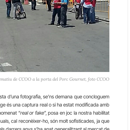
rmatiu de CCOO a la porta del Porc Gournet, foto CCOO
a vista d’una fotografia, se’ns demana que concloguem
imatge és una captura real o si ha estat modificada amb
anomenat “
real or fake
”, posa en joc la nostra habilitat
als, cal reconèixer-ho, són molt sofisticades, ja que
dels darrers anys s’
ha anat generalitzant
al mercat de