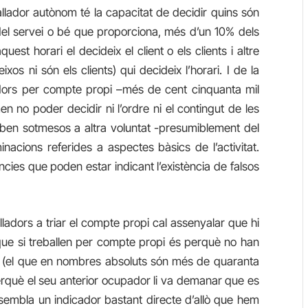
allador autònom té la capacitat de decidir quins són
 del servei o bé que proporciona, més d’un 10% dels
st horari el decideix el client o els clients i altre
xos ni són els clients) qui decideix l’horari. I de la
dors per compte propi –més de cent cinquanta mil
n no poder decidir ni l’ordre ni el contingut de les
ben sotmesos a altra voluntat -presumiblement del
nacions referides a aspectes bàsics de l’activitat.
es que poden estar indicant l’existència de falsos
ladors a triar el compte propi cal assenyalar que hi
que si treballen per compte propi és perquè no han
 (el que en nombres absoluts són més de quaranta
perquè el seu anterior ocupador li va demanar que es
 sembla un indicador bastant directe d’allò que hem