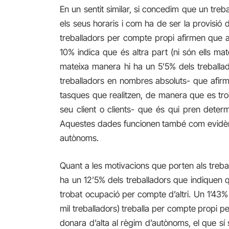
En un sentit similar, si concedim que un treb
els seus horaris i com ha de ser la provisió
treballadors per compte propi afirmen que aque
10% indica que és altra part (ni són ells matei
mateixa manera hi ha un 5’5% dels treballa
treballadors en nombres absoluts- que afirme
tasques que realitzen, de manera que es tro
seu client
o
clients- que és qui pren determi
Aquestes dades funcionen també com evidènci
autònoms.
Quant a les motivacions que porten als trebal
ha un 12’5% dels treballadors que indiquen 
trobat ocupació per compte
d’altri
. Un 1’43%
mil treballadors) treballa per compte propi 
donara d’alta al règim d’autònoms, el que sí