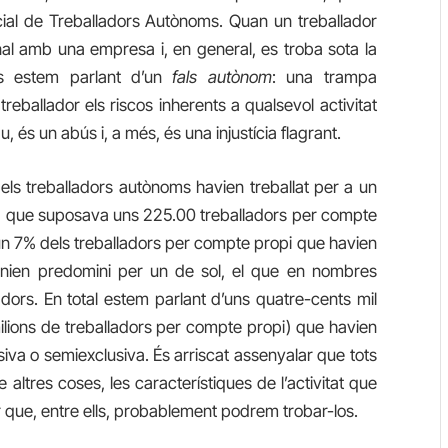
cial de Treballadors Autònoms. Quan un treballador
al amb una empresa i, en general, es troba sota la
res estem parlant d’un
fals autònom
: una trampa
reballador els riscos inherents a qualsevol activitat
, és un abús i, a més, és una injustícia flagrant.
ls treballadors autònoms havien treballat per a un
cosa que suposava uns 225.00 treballadors per compte
un 7% dels treballadors per compte propi que havien
 tenien predomini per un de sol, el que en nombres
ladors. En total estem parlant d’uns quatre-cents mil
milions de treballadors per compte propi) que havien
siva o semiexclusiva. És arriscat assenyalar que tots
e altres coses, les característiques de l’activitat que
que, entre ells, probablement podrem trobar-los.