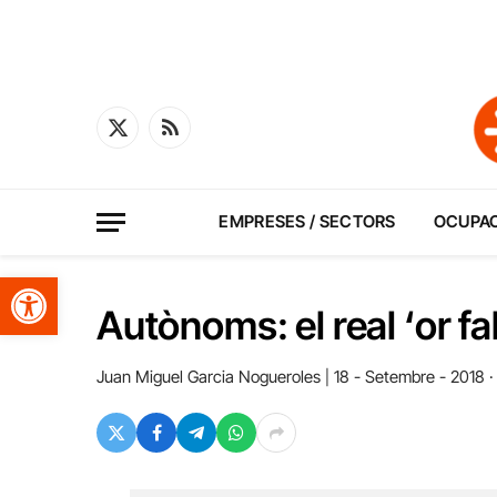
X
RSS
(Twitter)
EMPRESES / SECTORS
OCUPA
Obre la barra d'eines
Autònoms: el real ‘or fa
Juan Miguel Garcia Nogueroles
18 - Setembre - 2018 