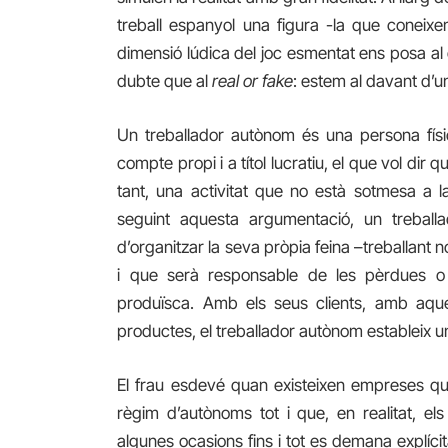
treball espanyol una figura -la que coneix
dimensió lúdica del joc esmentat ens posa al
dubte que al
real or fake
: estem al davant d’u
Un treballador autònom és una persona físi
compte propi i a títol lucratiu, el que vol dir 
tant, una activitat que no està sotmesa a l
seguint aquesta argumentació, un treball
d’organitzar la seva pròpia feina –treballant
i que serà responsable de les pèrdues o d
produïsca. Amb els seus clients, amb aque
productes, el treballador autònom estableix un
El frau esdevé quan existeixen empreses que 
règim d’autònoms tot i que, en realitat, els
algunes ocasions fins i tot es demana explícita