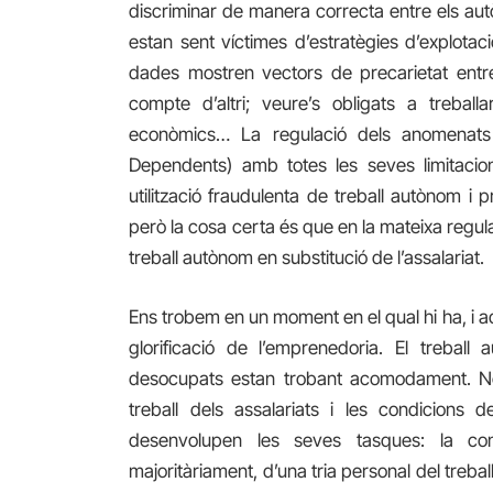
discriminar de manera correcta entre els au
estan sent víctimes d’estratègies d’explotac
dades mostren vectors de precarietat entre 
compte
d’altri
; veure’s obligats a treball
econòmics… La regulació dels anomenat
Dependents) amb totes les seves limitacions
utilització fraudulenta de treball autònom i
però
la cosa certa
és que en la mateixa regulaci
treball autònom en substitució de l’assalariat.
Ens trobem en un moment en el qual hi ha, i a
glorificació de l’emprenedoria. El trebal
desocupats estan trobant acomodament. No 
treball dels assalariats i les condicions 
desenvolupen les seves tasques: la con
majoritàriament, d’una tria personal del trebal