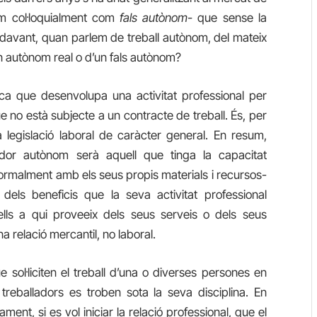
em col·loquialment com
fals autònom-
que sense la
 davant, quan parlem de treball autònom, del mateix
n autònom real o d’un fals autònom?
ca que desenvolupa una activitat professional per
que no està subjecte a un contracte de treball. És, per
a legislació laboral de
caràcter
general. En resum,
ador autònom serà aquell que tinga la capacitat
 normalment amb els seus propis materials i recursos-
els beneficis que la seva activitat professional
lls a qui proveeix dels seus serveis o dels seus
a relació mercantil, no laboral.
sol·liciten el treball d’una o
diverses
persones en
 treballadors es troben sota la seva disciplina. En
ment, si es vol iniciar la relació professional, que el