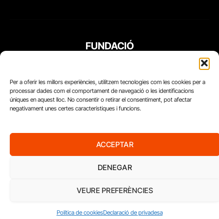
FUNDACIÓ
PERIODISME
PLURAL
Per a oferir les millors experiències, utilitzem tecnologies com les cookies per a
processar dades com el comportament de navegació o les identificacions
úniques en aquest lloc. No consentir o retirar el consentiment, pot afectar
negativament unes certes característiques i funcions.
ACCEPTAR
DENEGAR
VEURE PREFERÈNCIES
Diari del Treball, 2026
Política de cookies
Declaració de privadesa