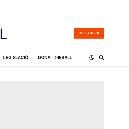
COL·LABORA
LEGISLACIÓ
DONA I TREBALL