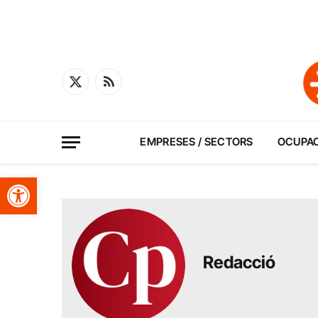
X
RSS
(Twitter)
EMPRESES / SECTORS
OCUPA
Obre la barra d'eines
Redacció