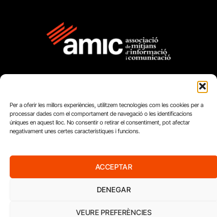
Per a oferir les millors experiències, utilitzem tecnologies com les cookies per a
processar dades com el comportament de navegació o les identificacions
FUNDACIÓ
úniques en aquest lloc. No consentir o retirar el consentiment, pot afectar
negativament unes certes característiques i funcions.
PERIODISME
PLURAL
ACCEPTAR
DENEGAR
VEURE PREFERÈNCIES