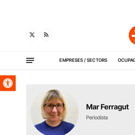
X
RSS
(Twitter)
EMPRESES / SECTORS
OCUPA
Obre la barra d'eines
Mar Ferragut
Periodista