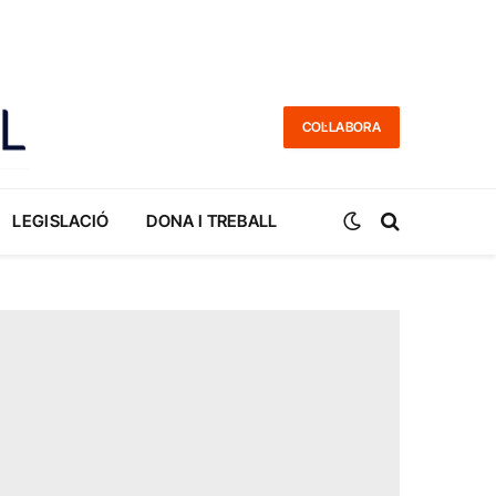
COL·LABORA
LEGISLACIÓ
DONA I TREBALL