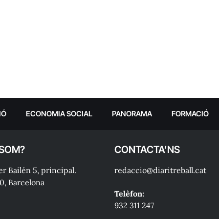
IÓ
ECONOMIA SOCIAL
PANORAMA
FORMACIÓ
 SOM?
CONTACTA'NS
r Bailén 5, principal.
redaccio@diaritreball.cat
0, Barcelona
Telèfon:
932 311 247