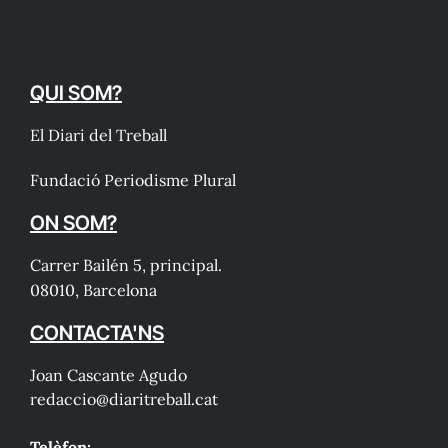
QUI SOM?
El Diari del Treball
Fundació Periodisme Plural
ON SOM?
Carrer Bailén 5, principal.
08010, Barcelona
CONTACTA'NS
Joan Cascante Agudo
redaccio@diaritreball.cat
Telèfon: