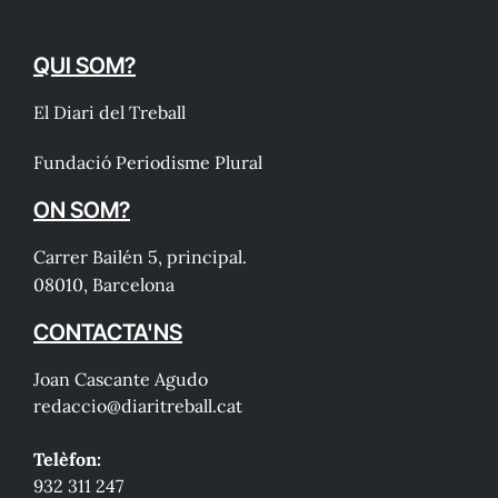
QUI SOM?
El Diari del Treball
Fundació Periodisme Plural
ON SOM?
Carrer Bailén 5, principal.
08010, Barcelona
CONTACTA'NS
Joan Cascante Agudo
redaccio@diaritreball.cat
Telèfon:
932 311 247