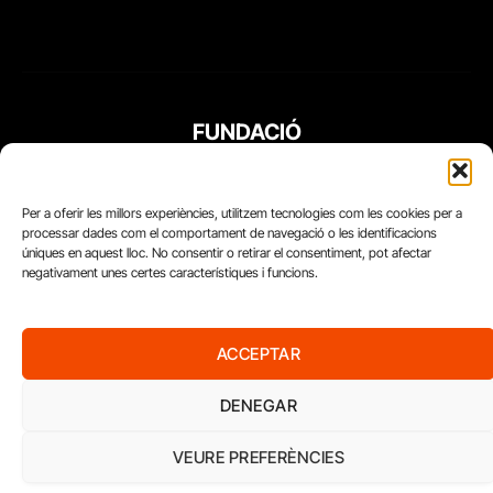
FUNDACIÓ
PERIODISME
PLURAL
Per a oferir les millors experiències, utilitzem tecnologies com les cookies per a
processar dades com el comportament de navegació o les identificacions
úniques en aquest lloc. No consentir o retirar el consentiment, pot afectar
negativament unes certes característiques i funcions.
ACCEPTAR
DENEGAR
VEURE PREFERÈNCIES
Diari del Treball, 2026