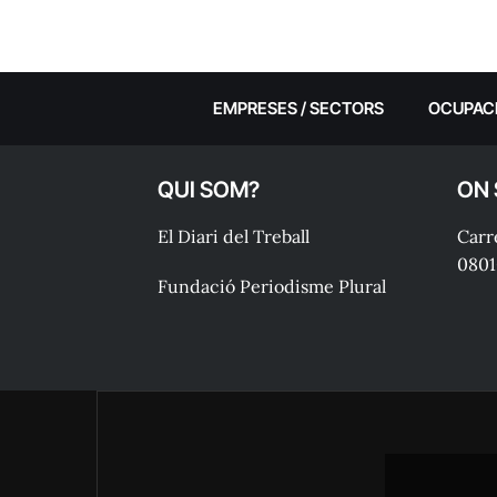
EMPRESES / SECTORS
OCUPAC
QUI SOM?
ON
El Diari del Treball
Carre
0801
Fundació Periodisme Plural