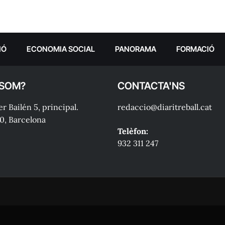
IÓ
ECONOMIA SOCIAL
PANORAMA
FORMACIÓ
 SOM?
CONTACTA'NS
r Bailén 5, principal.
redaccio@diaritreball.cat
0, Barcelona
Telèfon:
932 311 247