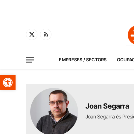
X
RSS
(Twitter)
EMPRESES / SECTORS
OCUPA
Obre la barra d'eines
Joan Segarra
Joan Segarra és Presi