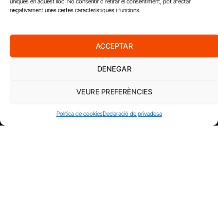
úniques en aquest lloc. No consentir o retirar el consentiment, pot afectar
negativament unes certes característiques i funcions.
ACCEPTAR
DENEGAR
VEURE PREFERÈNCIES
Política de cookies
Declaració de privadesa
FUNDACIÓ
PERIODISME
PLURAL