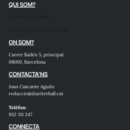
QUI SOM?
El Diari del Treball
Fundació Periodisme Plural
ON SOM?
Carrer Bailén 5, principal.
08010, Barcelona
CONTACTA'NS
Joan Cascante Agudo
redaccio@diaritreball.cat
Telèfon:
932 311 247
CONNECTA