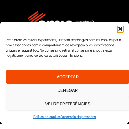
Per a oferir les millors experiències, utilitzem tecnologies com les cookies per a
processar dades com el comportament de navegació o les identificacions
úniques en aquest lloc. No consentir o retirar el consentiment, pot afectar
negativament unes certes característiques i funcions.
FUNDACIÓ
ACCEPTAR
PERIODISME
PLURAL
DENEGAR
VEURE PREFERÈNCIES
Política de cookies
Declaració de privadesa