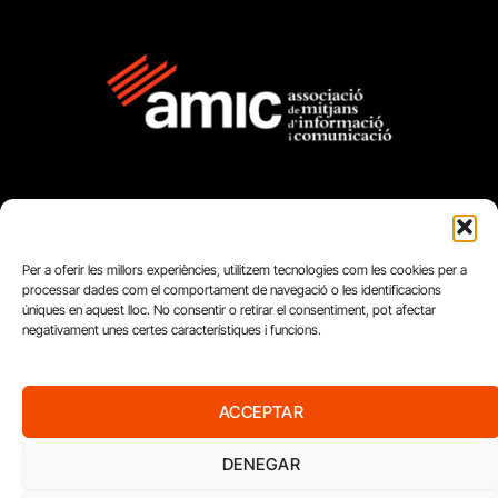
Per a oferir les millors experiències, utilitzem tecnologies com les cookies per a
FUNDACIÓ
processar dades com el comportament de navegació o les identificacions
úniques en aquest lloc. No consentir o retirar el consentiment, pot afectar
PERIODISME
negativament unes certes característiques i funcions.
PLURAL
ACCEPTAR
DENEGAR