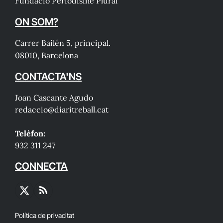
Fundació Periodisme Plural
ON SOM?
Carrer Bailén 5, principal.
08010, Barcelona
CONTACTA'NS
Joan Cascante Agudo
redaccio@diaritreball.cat
Telèfon:
932 311 247
CONNECTA
X
RSS
(Twitter)
Política de privacitat