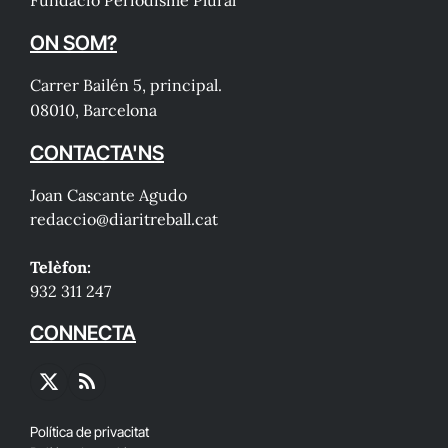
ON SOM?
Carrer Bailén 5, principal.
08010, Barcelona
CONTACTA'NS
Joan Cascante Agudo
redaccio@diaritreball.cat
Telèfon:
932 311 247
CONNECTA
X
RSS
(Twitter)
Política de privacitat