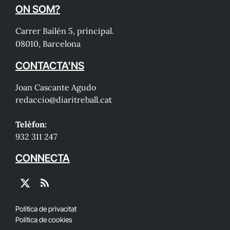
ON SOM?
Carrer Bailén 5, principal.
08010, Barcelona
CONTACTA'NS
Joan Cascante Agudo
redaccio@diaritreball.cat
Telèfon:
932 311 247
CONNECTA
X
RSS
(Twitter)
Política de privacitat
Política de cookies