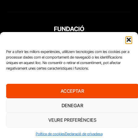
FUNDACIÓ
PERIODISME
PLURAL
Per a oferir les millors experiències, utilitzem tecnologies com les cookies per a
processar dades com el comportament de navegació o les identificacions
úniques en aquest lloc. No consentir o retirar el consentiment, pot afectar
negativament unes certes característiques i funcions.
ACCEPTAR
DENEGAR
VEURE PREFERÈNCIES
Diari del Treball, 2026
Política de cookies
Declaració de privadesa