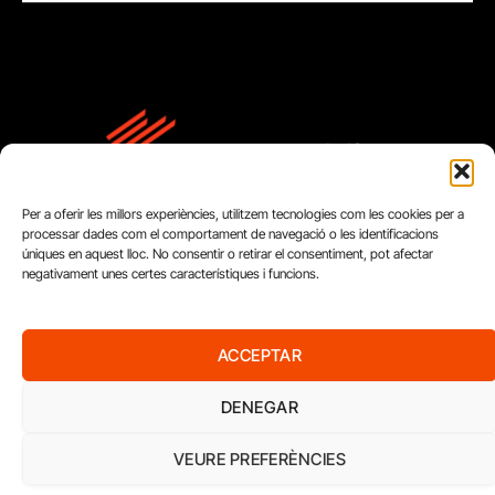
Per a oferir les millors experiències, utilitzem tecnologies com les cookies per a
processar dades com el comportament de navegació o les identificacions
úniques en aquest lloc. No consentir o retirar el consentiment, pot afectar
negativament unes certes característiques i funcions.
FUNDACIÓ
ACCEPTAR
PERIODISME
PLURAL
DENEGAR
VEURE PREFERÈNCIES