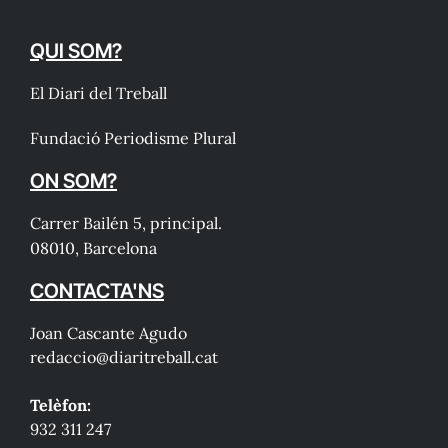
QUI SOM?
El Diari del Treball
Fundació Periodisme Plural
ON SOM?
Carrer Bailén 5, principal.
08010, Barcelona
CONTACTA'NS
Joan Cascante Agudo
redaccio@diaritreball.cat
Telèfon:
932 311 247