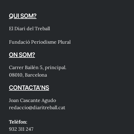
QUI SOM?
El Diari del Treball
Fundació Periodisme Plural
ON SOM?
Carrer Bailén 5, principal.
08010, Barcelona
CONTACTA'NS
Joan Cascante Agudo
redaccio@diaritreball.cat
Telèfon:
932 311 247