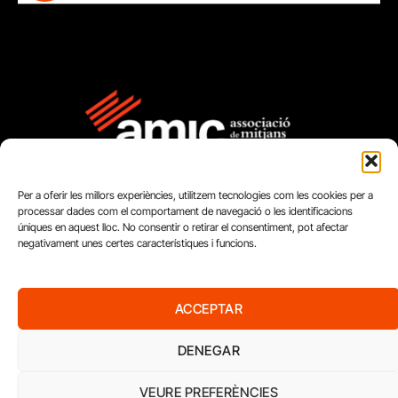
Per a oferir les millors experiències, utilitzem tecnologies com les cookies per a
processar dades com el comportament de navegació o les identificacions
úniques en aquest lloc. No consentir o retirar el consentiment, pot afectar
negativament unes certes característiques i funcions.
FUNDACIÓ
PERIODISME
ACCEPTAR
PLURAL
DENEGAR
VEURE PREFERÈNCIES