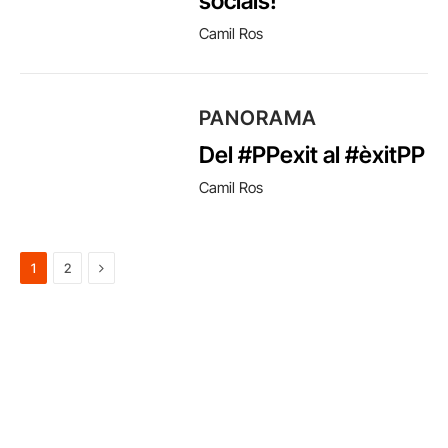
socials!
Camil Ros
PANORAMA
Del #PPexit al #èxitPP
Camil Ros
Next
1
2