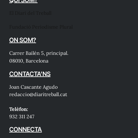
El Diari del Treball
Fundació Periodisme Plural
ON SOM?
Carrer Bailén 5, principal.
08010, Barcelona
CONTACTA'NS
Joan Cascante Agudo
redaccio@diaritreball.cat
Telèfon:
932 311 247
CONNECTA