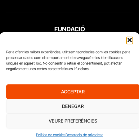
FUNDACIÓ
PERIODISME
PLURAL
Per a oferir les millors experiències, utilitzem tecnologies com les cookies per a
processar dades com el comportament de navegació o les identificacions
úniques en aquest lloc. No consentir o retirar el consentiment, pot afectar
negativament unes certes característiques i funcions.
ACCEPTAR
DENEGAR
VEURE PREFERÈNCIES
Diari del Treball, 2026
Política de cookies
Declaració de privadesa