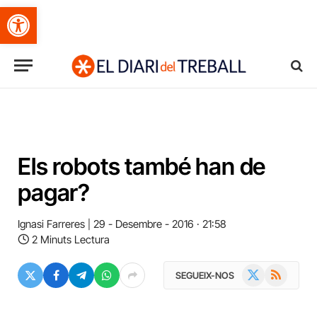
Obre la barra d'eines
Els robots també han de
pagar?
Ignasi Farreres
29 - Desembre - 2016 · 21:58
2 Minuts Lectura
X
RSS
SEGUEIX-NOS
(Twitter)