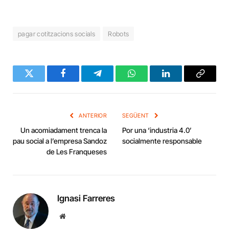
pagar cotitzacions socials
Robots
Twitter
Facebook
Telegram
WhatsApp
LinkedIn
Copy
Link
ANTERIOR
SEGÜENT
Un acomiadament trenca la
Por una ‘industria 4.0’
pau social a l’empresa Sandoz
socialmente responsable
de Les Franqueses
Ignasi Farreres
Website