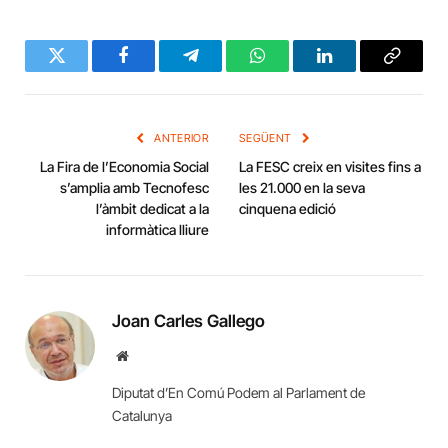
Twitter
Facebook
Telegram
WhatsApp
LinkedIn
Copy
Link
ANTERIOR
SEGÜENT
La Fira de l’Economia Social
La FESC creix en visites fins a
s’amplia amb Tecnofesc
les 21.000 en la seva
l’àmbit dedicat a la
cinquena edició
informàtica lliure
Joan Carles Gallego
Website
Diputat d’En Comú Podem al Parlament de
Catalunya