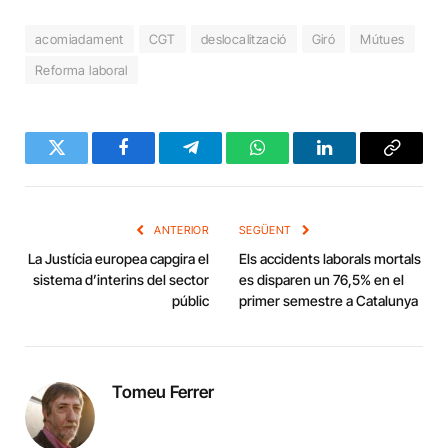
acomiadament
CGT
deslocalització
Giró
Mútues
Reforma laboral
Twitter
Facebook
Telegram
WhatsApp
LinkedIn
Copy
Link
ANTERIOR
SEGÜENT
La Justícia europea capgira el
Els accidents laborals mortals
sistema d’interins del sector
es disparen un 76,5% en el
públic
primer semestre a Catalunya
Tomeu Ferrer