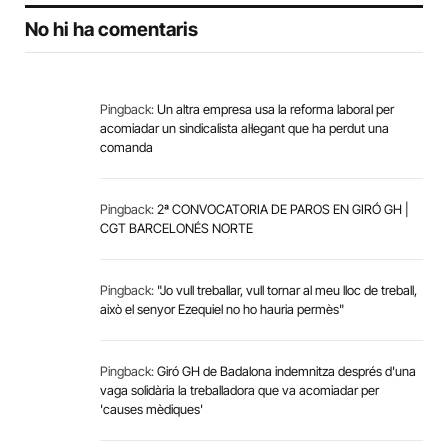
No hi ha comentaris
Pingback:
Un altra empresa usa la reforma laboral per
acomiadar un sindicalista al·legant que ha perdut una
comanda
Pingback:
2ª CONVOCATORIA DE PAROS EN GIRÓ GH |
CGT BARCELONÉS NORTE
Pingback:
"Jo vull treballar, vull tornar al meu lloc de treball,
això el senyor Ezequiel no ho hauria permès"
Pingback:
Giró GH de Badalona indemnitza després d'una
vaga solidària la treballadora que va acomiadar per
'causes mèdiques'