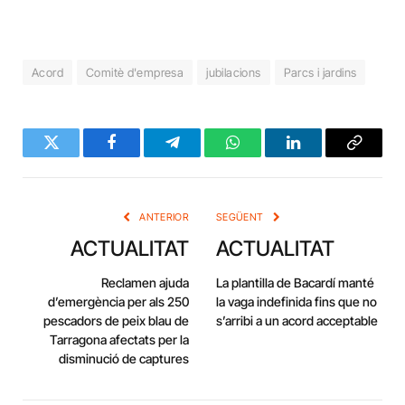
Acord
Comitè d'empresa
jubilacions
Parcs i jardins
Twitter
Facebook
Telegram
WhatsApp
LinkedIn
Copy
Link
ANTERIOR
SEGÜENT
ACTUALITAT
ACTUALITAT
Reclamen ajuda
La plantilla de Bacardí manté
d’emergència per als 250
la vaga indefinida fins que no
pescadors de peix blau de
s’arribi a un acord acceptable
Tarragona afectats per la
disminució de captures