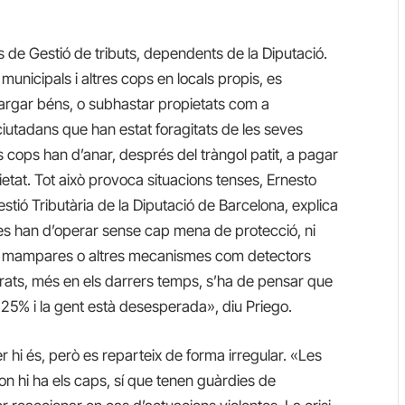
 de Gestió de tributs, dependents de la Diputació.
municipals i altres cops en locals propis, es
rgar béns, o subhastar propietats com a
iutadans que han estat foragitats de les seves
cops han d’anar, després del tràngol patit, a pagar
pietat. Tot això provoca situacions tenses, Ernesto
ió Tributària de la Diputació de Barcelona, explica
nes han d’operar sense cap mena de protecció, ni
mb mampares o altres mecanismes com detectors
ats, més en els darrers temps, s’ha de pensar que
al 25% i la gent està desesperada», diu Priego.
hi és, però es reparteix de forma irregular. «Les
 on hi ha els caps, sí que tenen guàrdies de