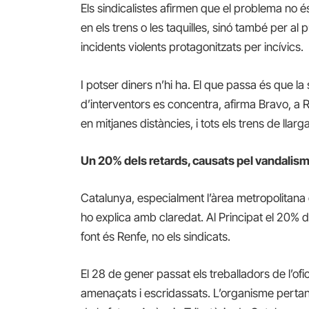
Els sindicalistes afirmen que el problema no 
en els trens o les taquilles, sinó també per al 
incidents violents protagonitzats per incívics.
I potser diners n’hi ha. El que passa és que la 
d’interventors es concentra, afirma Bravo, a R
en mitjanes distàncies, i tots els trens de llar
Un 20% dels retards, causats pel vandalis
Catalunya, especialment l’àrea metropolitana
ho explica amb claredat. Al Principat el 20% d
font és Renfe, no els sindicats.
El 28 de gener passat els treballadors de l’of
amenaçats i escridassats. L’organisme pertany