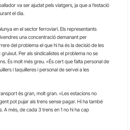
llador va ser ajudat pels viatgers, ja que a l’estació
rant el dia.
nya en el sector ferroviari. Els representants
 divendres una concentració demanant per
re del problema el que hi ha és la decisió de les
gruixut. Per als sindicalistes el problema no se
ns. És molt més greu. «És cert que falta personal de
llers i taquilleres i personal de servei a les
e transport és gran, molt gran. «Les estacions no
gent pot pujar als trens sense pagar. Hi ha també
ns. A més, de cada 3 trens en 1 no hi ha cap