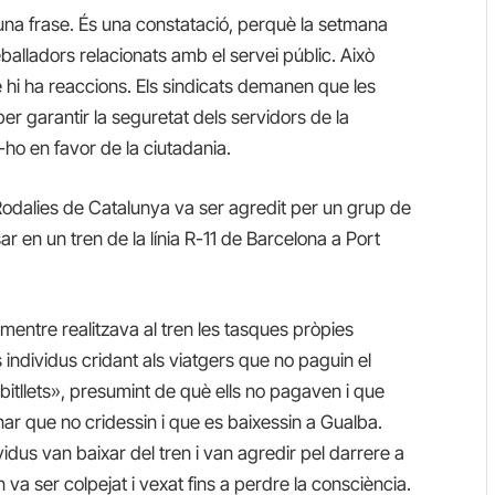
una frase. És una constatació, perquè la setmana
alladors relacionats amb el servei públic. Això
hi ha reaccions. Els sindicats demanen que les
per garantir la seguretat dels servidors de la
-ho en favor de la ciutadania.
 Rodalies de Catalunya va ser agredit per un grup de
sar en un tren de la línia R-11 de Barcelona a Port
 «m
entre realitzava al tren les tasques pròpies
 individus cridant als viatgers que no paguin el
ls bitllets», presumint de què ells no pagaven i que
ar que no cridessin i que es baixessin a Gualba.
vidus van baixar del tren i van agredir pel darrere a
n va ser colpejat i vexat fins a perdre la consciència.