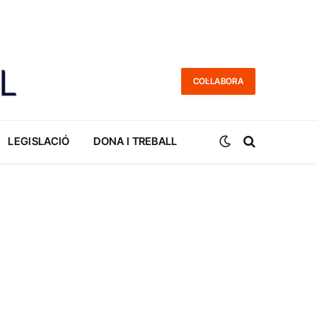
COL·LABORA
LEGISLACIÓ
DONA I TREBALL