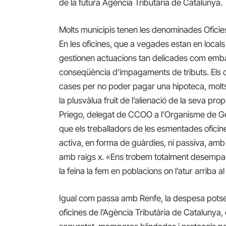
de la futura Agència Tributària de Catalunya.
Molts municipis tenen les denominades Oficies
En les oficines, que a vegades estan en locals 
gestionen actuacions tan delicades com emba
conseqüència d’impagaments de tributs. Els c
cases per no poder pagar una hipoteca, molts 
la plusvàlua fruit de l’alienació de la seva pro
Priego, delegat de CCOO a l’Organisme de Gest
que els treballadors de les esmentades ofici
activa, en forma de guàrdies, ni passiva, a
amb raigs x. «Ens trobem totalment desempar
la feina la fem en poblacions on l’atur arriba 
Igual com passa amb Renfe, la despesa potser 
oficines de l’Agència Tributària de Catalunya,