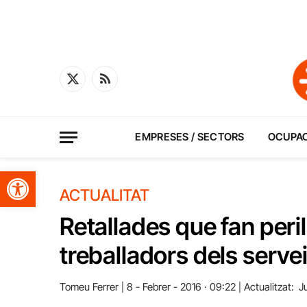
X
RSS
(Twitter)
EMPRESES / SECTORS
OCUPA
Obre la barra d'eines
ACTUALITAT
Retallades que fan peril
treballadors dels serve
Tomeu Ferrer
8 - Febrer - 2016 · 09:22
Actualitzat:
J