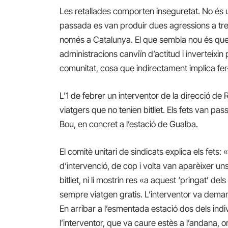
Les retallades comporten inseguretat. No és 
passada es van produir dues agressions a treb
només a Catalunya. El que sembla nou és que 
administracions canviïn d’actitud i inverteixin 
comunitat, cosa que indirectament implica fer
L’1 de febrer un interventor de la direcció de
viatgers que no tenien bitllet. Els fets van pas
Bou, en concret a l’estació de Gualba.
El comitè unitari de sindicats explica els fets:
d’intervenció, de cop i volta van aparèixer uns
bitllet, ni li mostrin res «a aquest ‘pringat’ de
sempre viatgen gratis. L’interventor va deman
En arribar a l’esmentada estació dos dels indi
l’interventor, que va caure estès a l’andana, o