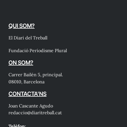
QUI SOM?
El Diari del Treball
Fundació Periodisme Plural
ON SOM?
Carrer Bailén 5, principal.
08010, Barcelona
CONTACTA'NS
Joan Cascante Agudo
redaccio@diaritreball.cat
Telèfon: