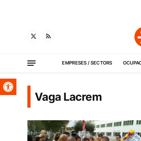
X
RSS
(Twitter)
EMPRESES / SECTORS
OCUPA
Obre la barra d'eines
Vaga Lacrem