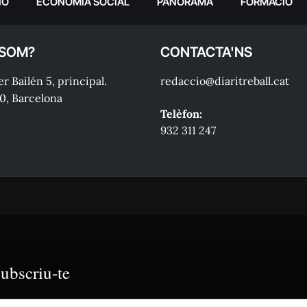
IÓ
ECONOMIA SOCIAL
PANORAMA
FORMACIÓ
 SOM?
CONTACTA'NS
r Bailén 5, principal.
redaccio@diaritreball.cat
0, Barcelona
Telèfon:
932 311 247