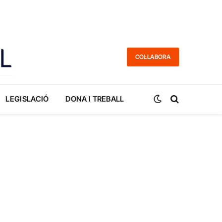
COL·LABORA
LEGISLACIÓ
DONA I TREBALL