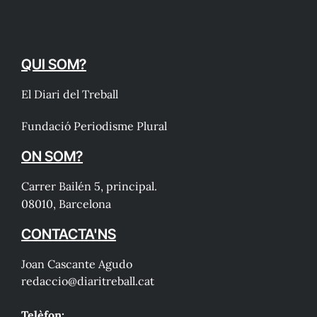
QUI SOM?
El Diari del Treball
Fundació Periodisme Plural
ON SOM?
Carrer Bailén 5, principal.
08010, Barcelona
CONTACTA'NS
Joan Cascante Agudo
redaccio@diaritreball.cat
Telèfon: