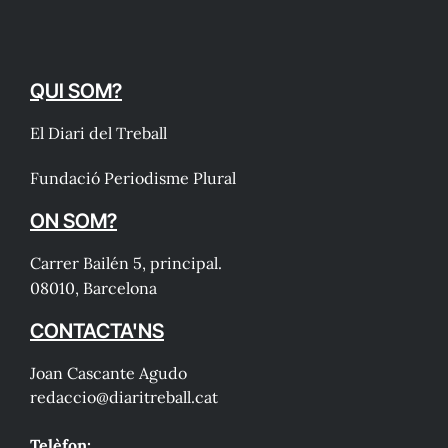
QUI SOM?
El Diari del Treball
Fundació Periodisme Plural
ON SOM?
Carrer Bailén 5, principal.
08010, Barcelona
CONTACTA'NS
Joan Cascante Agudo
redaccio@diaritreball.cat
Telèfon: