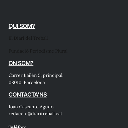
QUI SOM?
El Diari del Treball
Fundació Periodisme Plural
ON SOM?
Carrer Bailén 5, principal.
08010, Barcelona
CONTACTA'NS
Joan Cascante Agudo
redaccio@diaritreball.cat
Telèfon: