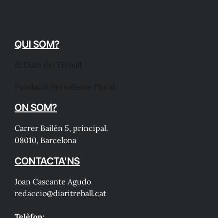
QUI SOM?
El Diari del Treball
Fundació Periodisme Plural
ON SOM?
Carrer Bailén 5, principal.
08010, Barcelona
CONTACTA'NS
Joan Cascante Agudo
redaccio@diaritreball.cat
Telèfon: