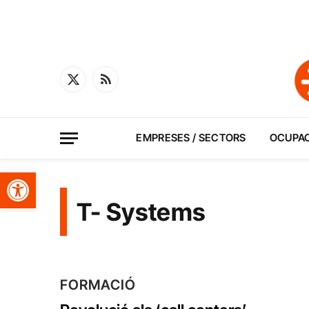
X
RSS
(Twitter)
EMPRESES / SECTORS
OCUPA
Obre la barra d'eines
T- Systems
FORMACIÓ