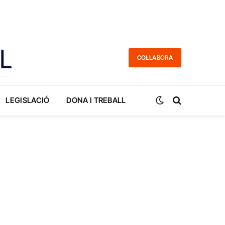
COL·LABORA
LEGISLACIÓ
DONA I TREBALL