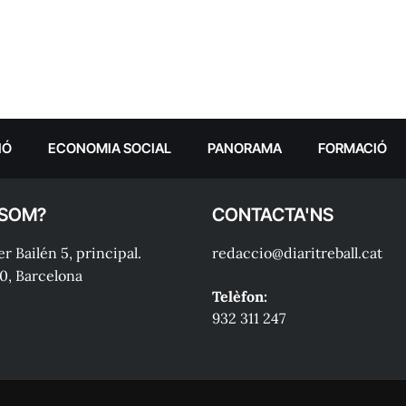
IÓ
ECONOMIA SOCIAL
PANORAMA
FORMACIÓ
 SOM?
CONTACTA'NS
r Bailén 5, principal.
redaccio@diaritreball.cat
0, Barcelona
Telèfon:
932 311 247