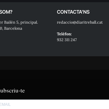
 SOM?
CONTACTA'NS
r Bailén 5, principal.
redaccio@diaritreball.cat
0, Barcelona
Telèfon:
932 311 247