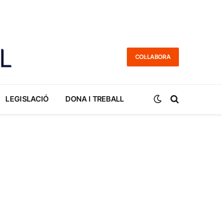
COL·LABORA
LEGISLACIÓ
DONA I TREBALL