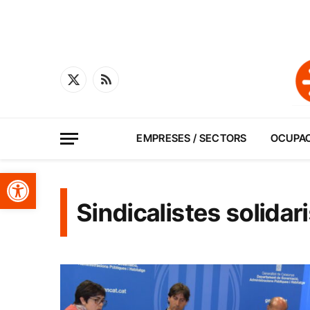
X
RSS
(Twitter)
EMPRESES / SECTORS
OCUPA
Obre la barra d'eines
Sindicalistes solidar