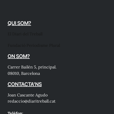
QUI SOM?
El Diari del Treball
Fundació Periodisme Plural
ON SOM?
Carrer Bailén 5, principal.
08010, Barcelona
CONTACTA'NS
Joan Cascante Agudo
redaccio@diaritreball.cat
Telèfon: