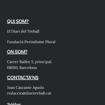
QUI SOM?
El Diari del Treball
Fundació Periodisme Plural
ON SOM?
Carrer Bailén 5, principal.
08010, Barcelona
CONTACTA'NS
Joan Cascante Agudo
redaccio@diaritreball.cat
Telèfon: