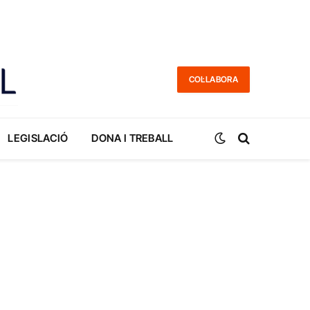
COL·LABORA
LEGISLACIÓ
DONA I TREBALL