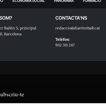
IÓ
ECONOMIA SOCIAL
PANORAMA
FORMACIÓ
 SOM?
CONTACTA'NS
r Bailén 5, principal.
redaccio@diaritreball.cat
0, Barcelona
Telèfon:
932 311 247