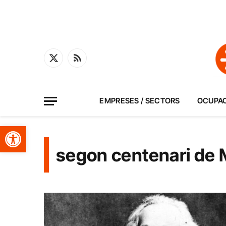
X
RSS
(Twitter)
EMPRESES / SECTORS
OCUPA
Obre la barra d'eines
segon centenari de 